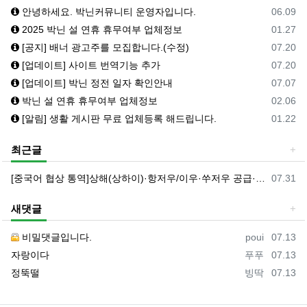
등록일
안녕하세요. 박닌커뮤니티 운영자입니다.
06.09
등록일
2025 박닌 설 연휴 휴무여부 업체정보
01.27
등록일
[공지] 배너 광고주를 모집합니다.(수정)
07.20
등록일
[업데이트] 사이트 번역기능 추가
07.20
등록일
[업데이트] 박닌 정전 일자 확인안내
07.07
등록일
박닌 설 연휴 휴무여부 업체정보
02.06
등록일
[알림] 생활 게시판 무료 업체등록 해드립니다.
01.22
최근글
등록일
[중국어 협상 통역]상해(상하이)·항저우/이우·쑤저우 공급·제조 업체,공장 미팅 & 전시회 한중 원어민 프리랜서 비즈니스 통역사
07.31
새댓글
등록자
등록일
비밀댓글입니다.
poui
07.13
등록자
등록일
자랑이다
푸푸
07.13
등록자
등록일
정뚝떨
빙딱
07.13