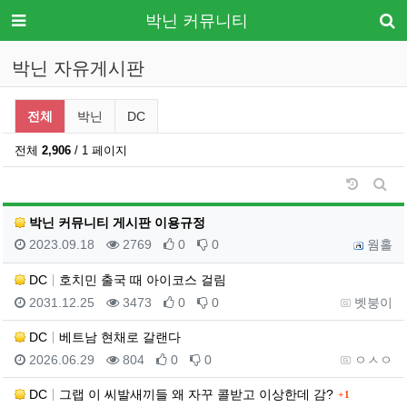
기
메뉴
박닌 커뮤니티
박닌 자유게시판
박닌 자유게시판 분류 목록
전체
박닌
DC
전체
2,906
/ 1 페이지
날짜순 
게시
박닌 커뮤니티 게시판 이용규정
등록일
조회
추천
비추천
등록자
2023.09.18
2769
0
0
웜홀
DC
호치민 출국 때 아이코스 걸림
등록일
조회
추천
비추천
등록자
2031.12.25
3473
0
0
벳붕이
DC
베트남 현채로 갈랜다
등록일
조회
추천
비추천
등록자
2026.06.29
804
0
0
ㅇㅅㅇ
댓글
DC
그랩 이 씨발새끼들 왜 자꾸 콜받고 이상한데 감?
1