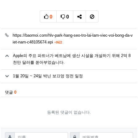
0
0
추천
비추천
SNS 공유
신고
관련자료
https://baomoi.com/hlv-park-hang-seo-tro-lai-lam-viec-voi-bong-da-v
회 연결
iet-nam-c48105674.epi
1622
Apple의 주요 파트너가 베트남에 생산 시설을 개설하기 위해 2억 8
천만 달러를 쏟아부었습니다.
1월 20일 ~ 24일 박닌 보끄엉 정전 일정
댓글
0
등록된 댓글이 없습니다.
댓글쓰기
필수
필수
이름
비밀번호