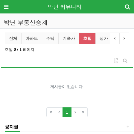
기
메뉴
박닌 커뮤니티
박닌 부동산승계
박닌 부동산승계 분류 목록
현재 분류
이전 분류
다음
전체
아파트
주택
기숙사
호텔
상가
공장
호텔
0
/ 1 페이지
게시물 
게시
게시물이 없습니다.
(current)
1
공지글