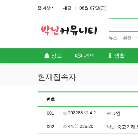
상단 네비
즐겨찾기
새글
08월 07일(금)
뉴스
환전
메인 메뉴
정보
편의
생활
현재접속자
현재 접속자 목록
번호
접속자
번호
203288.♡.4.2
001
로그인
접속자
번호
44.♡.235.20
002
박닌 중고거래 5