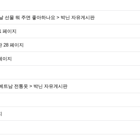
날 선물 뭐 주면 좋아하나요 > 박닌 자유게시판
1 페이지
 28 페이지
 페이지
베트남 전통옷 > 박닌 자유게시판
지