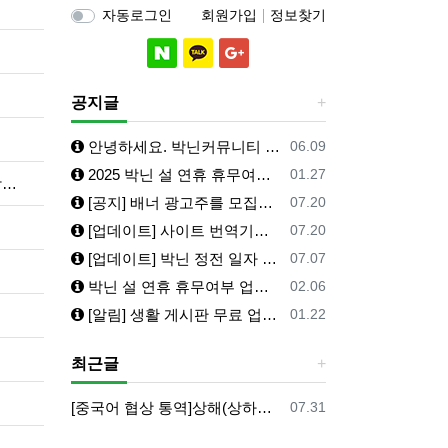
자동로그인
회원가입
정보찾기
공지글
등록일
안녕하세요. 박닌커뮤니티 운영자입니다.
06.09
등록일
2025 박닌 설 연휴 휴무여부 업체정보
01.27
박닌 교통경찰은 음주 위반 처리 장소와 시간을 지속적으로 변경하고 있습니다. > 박닌뉴스
등록일
[공지] 배너 광고주를 모집합니다.(수정)
07.20
등록일
[업데이트] 사이트 번역기능 추가
07.20
등록일
[업데이트] 박닌 정전 일자 확인안내
07.07
등록일
박닌 설 연휴 휴무여부 업체정보
02.06
등록일
[알림] 생활 게시판 무료 업체등록 해드립니다.
01.22
최근글
등록일
[중국어 협상 통역]상해(상하이)·항저우/이우·쑤저우 공급·제조 업체,공장 미팅 & 전시회 한중 원어민 프리랜서 비즈니스 통역사
07.31