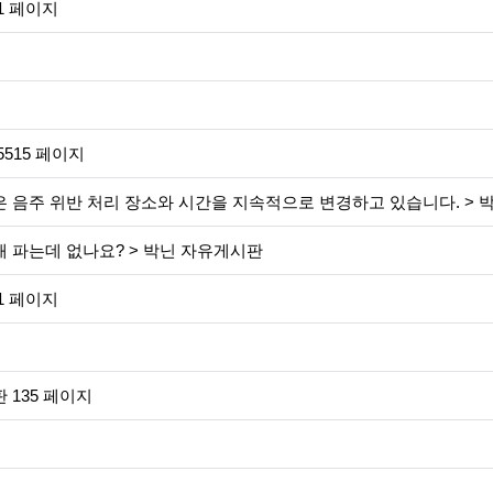
1 페이지
515 페이지
 파는데 없나요? > 박닌 자유게시판
1 페이지
 135 페이지