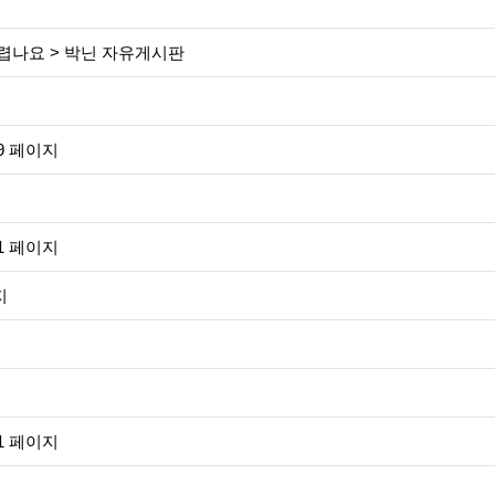
렵나요 > 박닌 자유게시판
9 페이지
1 페이지
지
1 페이지