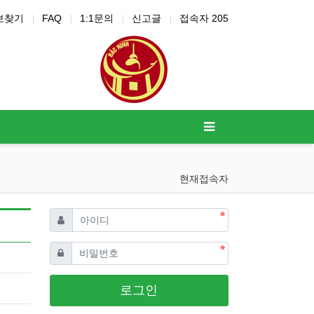
보찾기
FAQ
1:1문의
신고글
접속자 205
현재접속자
필수
아이디
필수
비밀번호
로그인