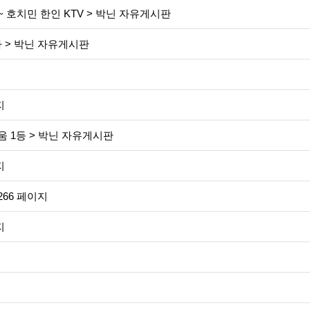
 호치민 한인 KTV > 박닌 자유게시판
 > 박닌 자유게시판
지
움 1등 > 박닌 자유게시판
지
266 페이지
지