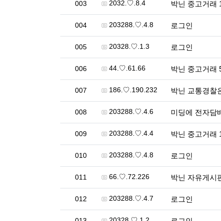
접속자
번호
2032.♡.8.4
003
박닌 중고거래 
접속자
번호
203288.♡.4.8
004
로그인
접속자
번호
20328.♡.1.3
005
로그인
접속자
번호
44.♡.61.66
006
박닌 중고거래 5
접속자
번호
186.♡.190.232
007
접속자
번호
203288.♡.4.6
008
미딩에 전자담배
접속자
번호
203288.♡.4.4
009
박닌 중고거래 
접속자
번호
203288.♡.4.8
010
로그인
접속자
번호
66.♡.72.226
011
박닌 자유게시판
접속자
번호
203288.♡.4.7
012
로그인
접속자
번호
20328.♡.1.2
013
로그인