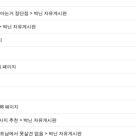
 아는거 장단점 > 박닌 자유게시판
> 박닌 자유게시판
지
1 페이지
98 페이지
사지 추천 > 박닌 자유게시판
트남에서 못살건 없음 > 박닌 자유게시판