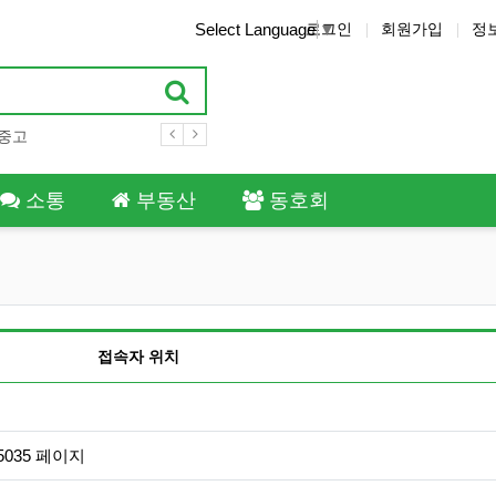
Select Language
▼
로그인
회원가입
정
중고
소통
부동산
동호회
접속자 위치
035 페이지